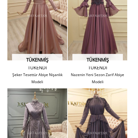
TÜKENMIŞ
TÜKENMIŞ
TÜKENDİ
TÜKENDİ
Şeker Tesettür Abiye Nişanlık
Nazenin Yeni Sezon Zarif Abiye
Modeli
Modeli