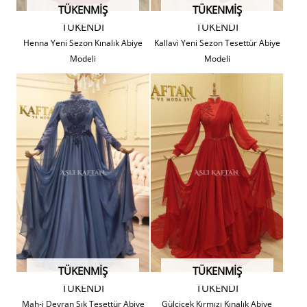
TÜKENMIŞ
TÜKENMIŞ
TÜKENDİ
TÜKENDİ
Henna Yeni Sezon Kınalık Abiye
Kallavi Yeni Sezon Tesettür Abiye
Modeli
Modeli
TÜKENMIŞ
TÜKENMIŞ
TÜKENDİ
TÜKENDİ
Mah-i Devran Şık Tesettür Abiye
Gülçiçek Kırmızı Kınalık Abiye