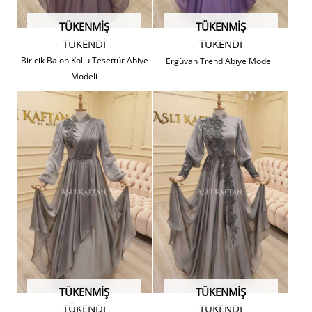
TÜKENMIŞ
TÜKENMIŞ
TÜKENDİ
TÜKENDİ
Biricik Balon Kollu Tesettür Abiye
Ergüvan Trend Abiye Modeli
Modeli
TÜKENMIŞ
TÜKENMIŞ
TÜKENDİ
TÜKENDİ