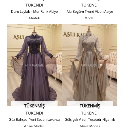
TÜKENDİ
TÜKENDİ
Duru Leylak – Mor Renk Abiye
Ala Begüm Trend Vizon Abiye
Modeli
Modeli
TÜKENMIŞ
TÜKENMIŞ
TÜKENDİ
TÜKENDİ
Güz Bahçesi Yeni Sezon Lavanta
Gülçiçek Vizon Tesettür Nişanlık
Abiye Modeli
Abiye Modeli