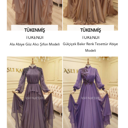
TÜKENMIŞ
TÜKENMIŞ
TÜKENDİ
TÜKENDİ
Gülçiçek Bakır Renk Tesettür Abiye
Ala Abiye Göz Alıcı Şifon Modeli
Modeli