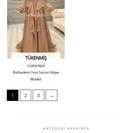
TÜKENMIŞ
TÜKENDİ
Balbadem Yeni Sezon Abiye
Modeli
1
2
3
→
KATEGORI HAKKINDA