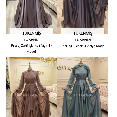
TÜKENMIŞ
TÜKENMIŞ
TÜKENDİ
TÜKENDİ
Prestij Zarif İşlemeli Nişanlık
Biricik Şık Tesettür Abiye Modeli
Modeli