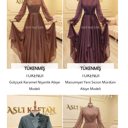
TÜKENMIŞ
TÜKENMIŞ
TÜKENDİ
TÜKENDİ
Gülçiçek Karamel Nişanlık Abiye
Masumiyet Yeni Sezon Mürdüm
Modeli
Abiye Modeli