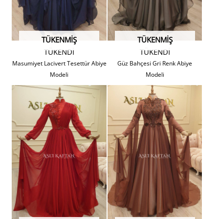
TÜKENMIŞ
TÜKENMIŞ
TÜKENDİ
TÜKENDİ
Masumiyet Lacivert Tesettür Abiye
Güz Bahçesi Gri Renk Abiye
Modeli
Modeli