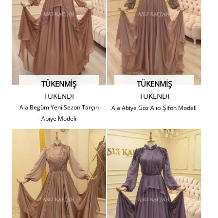
TÜKENMIŞ
TÜKENMIŞ
TÜKENDİ
TÜKENDİ
Ala Begüm Yeni Sezon Tarçın
Ala Abiye Göz Alıcı Şifon Modeli
Abiye Modeli