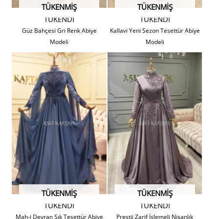
TÜKENMIŞ
TÜKENMIŞ
TÜKENDİ
TÜKENDİ
Güz Bahçesi Gri Renk Abiye
Kallavi Yeni Sezon Tesettür Abiye
Modeli
Modeli
TÜKENMIŞ
TÜKENMIŞ
TÜKENDİ
TÜKENDİ
Mah-i Devran Şık Tesettür Abiye
Prestij Zarif İşlemeli Nişanlık