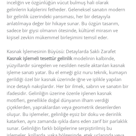
inceliğin ve özgünlüğün vücut bulmuş hali olarak
gelinlerin kalplerini fetheder. Geleneksel sanatın modern
bir gelinlik üzerindeki yansıması, her bir detayıyla
anlatılmaya değer bir hikaye sunar. Bu özgün tasarım,
sadece bir giysi olmanın ötesinde, kültürel mirasın ve
kişisel zevkin mükemmel birleşimini temsil eder.
Kasnak İşlemesinin Büyüsü: Detaylarda Saklı Zarafet
Kasnak işlemeli tesettür gelinlik
modelinin kalbinde,
yüzyıllardır süregelen ve nesilden nesile aktarılan kasnak
işleme sanatı yatar. Bu el emeği göz nuru teknik, kumaşın
gerildiği özel bir kasnak üzerinde iğne ve iplikle yapılan
ince detaylı nakışlardır. Her bir ilmek, sabrın ve sanatın bir
ifadesidir. Gelinliğin üzerine özenle işlenen kasnak
motifleri, genellikle doğal dünyanın ilham verdiği
çiçeklerden, yapraklardan veya geometrik desenlerden
oluşur. Bu işlemeler, gelinliğe eşsiz bir doku ve derinlik
katarken, aynı zamanda ışıkla dans eden zarif bir parlaklık
sunar. Gelinliğin farklı bölgelerine serpiştirilmiş bu
işlemeler, kollarda, yaka bölgesinde, etek uçlarında veya