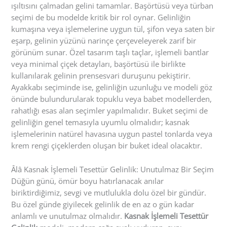
ışıltısını çalmadan gelini tamamlar. Başörtüsü veya türban
seçimi de bu modelde kritik bir rol oynar. Gelinliğin
kumaşına veya işlemelerine uygun tül, şifon veya saten bir
eşarp, gelinin yüzünü narinçe çerçeveleyerek zarif bir
görünüm sunar. Özel tasarım taşlı taçlar, işlemeli bantlar
veya minimal çiçek detayları, başörtüsü ile birlikte
kullanılarak gelinin prensesvari duruşunu pekiştirir.
Ayakkabı seçiminde ise, gelinliğin uzunluğu ve modeli göz
önünde bulundurularak topuklu veya babet modellerden,
rahatlığı esas alan seçimler yapılmalıdır. Buket seçimi de
gelinliğin genel temasıyla uyumlu olmalıdır; kasnak
işlemelerinin natürel havasına uygun pastel tonlarda veya
krem rengi çiçeklerden oluşan bir buket ideal olacaktır.
Âlâ Kasnak İşlemeli Tesettür Gelinlik: Unutulmaz Bir Seçim
Düğün günü, ömür boyu hatırlanacak anılar
biriktirdiğimiz, sevgi ve mutlulukla dolu özel bir gündür.
Bu özel günde giyilecek gelinlik de en az o gün kadar
anlamlı ve unutulmaz olmalıdır.
Kasnak İşlemeli Tesettür