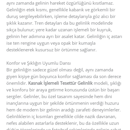
aynı zamanda gelinin hareket özgürlüğünü kısıtlamaz.
Gelinliğin etek kısmı, genellikle kabarık ve görkemli bir
duruş sergileyebilirken, işleme detaylarıyla göz alıcı bir
şıklık kazanır. Tren detayları da bu gelinlik modelinde
sıkça bulunur; yere kadar uzanan işlemeli bir kuyruk,
gelinin her adımına ayrı bir asalet katar. Gelinliğin iç astarı
ise ten rengine uygun veya opak bir kumaşla
desteklenerek kusursuz bir örtünme sağlanır.
Konfor ve Şıklığın Uyumlu Dansı
Bir gelinliğin sadece güzel olması değil, aynı zamanda
giyen kişiye gün boyunca konfor sağlaması da son derece
önemlidir.
Kasnak İşlemeli Tesettür Gelinlik
modeli, şıklığı
ve konforu bir araya getirme konusunda üstün bir başarı
sergiler. Gelinler, bu özel tasarım sayesinde hem dini
inançlarına uygun bir şekilde örtünmenin verdiği huzuru
hem de modern bir gelinin aradığı zarafeti deneyimlerler.
Gelinliklerin iç kısımları genellikle cilde nazik davranan,
nefes alabilen astarlarla desteklenir, bu da özellikle uzun
düğün törenlerinde ve fotoğraf çekimlerinde gelinin rahat