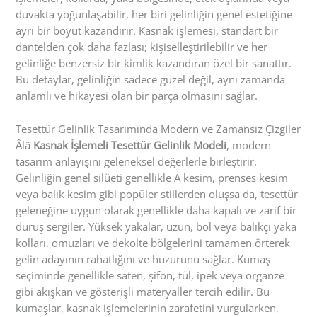
duvakta yoğunlaşabilir, her biri gelinliğin genel estetiğine
ayrı bir boyut kazandırır. Kasnak işlemesi, standart bir
dantelden çok daha fazlası; kişiselleştirilebilir ve her
gelinliğe benzersiz bir kimlik kazandıran özel bir sanattır.
Bu detaylar, gelinliğin sadece güzel değil, aynı zamanda
anlamlı ve hikayesi olan bir parça olmasını sağlar.
Tesettür Gelinlik Tasarımında Modern ve Zamansız Çizgiler
Âlâ
Kasnak İşlemeli Tesettür Gelinlik Modeli
, modern
tasarım anlayışını geleneksel değerlerle birleştirir.
Gelinliğin genel silüeti genellikle A kesim, prenses kesim
veya balık kesim gibi popüler stillerden oluşsa da, tesettür
geleneğine uygun olarak genellikle daha kapalı ve zarif bir
duruş sergiler. Yüksek yakalar, uzun, bol veya balıkçı yaka
kolları, omuzları ve dekolte bölgelerini tamamen örterek
gelin adayının rahatlığını ve huzurunu sağlar. Kumaş
seçiminde genellikle saten, şifon, tül, ipek veya organze
gibi akışkan ve gösterişli materyaller tercih edilir. Bu
kumaşlar, kasnak işlemelerinin zarafetini vurgularken,