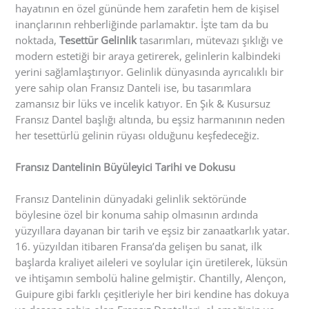
hayatının en özel gününde hem zarafetin hem de kişisel
inançlarının rehberliğinde parlamaktır. İşte tam da bu
noktada,
Tesettür Gelinlik
tasarımları, mütevazı şıklığı ve
modern estetiği bir araya getirerek, gelinlerin kalbindeki
yerini sağlamlaştırıyor. Gelinlik dünyasında ayrıcalıklı bir
yere sahip olan Fransız Danteli ise, bu tasarımlara
zamansız bir lüks ve incelik katıyor. En Şık & Kusursuz
Fransız Dantel başlığı altında, bu eşsiz harmanının neden
her tesettürlü gelinin rüyası olduğunu keşfedeceğiz.
Fransız Dantelinin Büyüleyici Tarihi ve Dokusu
Fransız Dantelinin dünyadaki gelinlik sektöründe
böylesine özel bir konuma sahip olmasının ardında
yüzyıllara dayanan bir tarih ve eşsiz bir zanaatkarlık yatar.
16. yüzyıldan itibaren Fransa’da gelişen bu sanat, ilk
başlarda kraliyet aileleri ve soylular için üretilerek, lüksün
ve ihtişamın sembolü haline gelmiştir. Chantilly, Alençon,
Guipure gibi farklı çeşitleriyle her biri kendine has dokuya