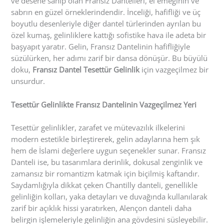
ve desene sahip olan Fransız Dantelleri, el emeğinin ve
sabrın en güzel örneklerindendir. İnceliği, hafifliği ve üç
boyutlu desenleriyle diğer dantel türlerinden ayrılan bu
özel kumaş, gelinliklere kattığı sofistike hava ile adeta bir
başyapıt yaratır. Gelin, Fransız Dantelinin hafifliğiyle
süzülürken, her adımı zarif bir dansa dönüşür. Bu büyülü
doku,
Fransız Dantel Tesettür Gelinlik
için vazgeçilmez bir
unsurdur.
Tesettür Gelinlikte Fransız Dantelinin Vazgeçilmez Yeri
Tesettür gelinlikler, zarafet ve mütevazılık ilkelerini
modern estetikle birleştirerek, gelin adaylarına hem şık
hem de İslami değerlere uygun seçenekler sunar. Fransız
Danteli ise, bu tasarımlara derinlik, dokusal zenginlik ve
zamansız bir romantizm katmak için biçilmiş kaftandır.
Saydamlığıyla dikkat çeken Chantilly danteli, genellikle
gelinliğin kolları, yaka detayları ve duvağında kullanılarak
zarif bir açıklık hissi yaratırken, Alençon danteli daha
belirgin işlemeleriyle gelinliğin ana gövdesini süsleyebilir.