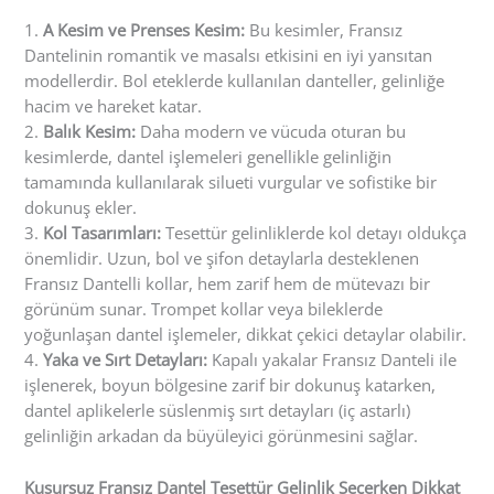
1.
A Kesim ve Prenses Kesim:
Bu kesimler, Fransız
Dantelinin romantik ve masalsı etkisini en iyi yansıtan
modellerdir. Bol eteklerde kullanılan danteller, gelinliğe
hacim ve hareket katar.
2.
Balık Kesim:
Daha modern ve vücuda oturan bu
kesimlerde, dantel işlemeleri genellikle gelinliğin
tamamında kullanılarak silueti vurgular ve sofistike bir
dokunuş ekler.
3.
Kol Tasarımları:
Tesettür gelinliklerde kol detayı oldukça
önemlidir. Uzun, bol ve şifon detaylarla desteklenen
Fransız Dantelli kollar, hem zarif hem de mütevazı bir
görünüm sunar. Trompet kollar veya bileklerde
yoğunlaşan dantel işlemeler, dikkat çekici detaylar olabilir.
4.
Yaka ve Sırt Detayları:
Kapalı yakalar Fransız Danteli ile
işlenerek, boyun bölgesine zarif bir dokunuş katarken,
dantel aplikelerle süslenmiş sırt detayları (iç astarlı)
gelinliğin arkadan da büyüleyici görünmesini sağlar.
Kusursuz Fransız Dantel Tesettür Gelinlik Seçerken Dikkat