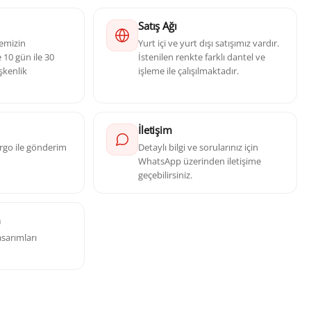
Satış Ağı
yemizin
Yurt içi ve yurt dışı satışımız vardır.
10 gün ile 30
İstenilen renkte farklı dantel ve
şkenlik
işleme ile çalışılmaktadır.
İletişim
kargo ile gönderim
Detaylı bilgi ve sorularınız için
WhatsApp üzerinden iletişime
geçebilirsiniz.
m
sarımları