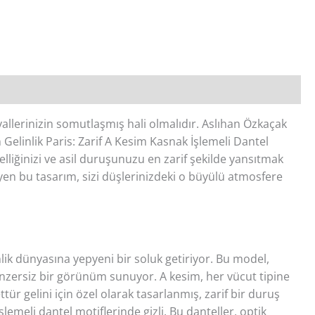
ayallerinizin somutlaşmış hali olmalıdır. Aslıhan Özkaçak
Gelinlik Paris: Zarif A Kesim Kasnak İşlemeli Dantel
zelliğinizi ve asil duruşunuzu en zarif şekilde yansıtmak
yen bu tasarım, sizi düşlerinizdeki o büyülü atmosfere
nlik dünyasına yepyeni bir soluk getiriyor. Bu model,
 benzersiz bir görünüm sunuyor. A kesim, her vücut tipine
ür gelini için özel olarak tasarlanmış, zarif bir duruş
işlemeli dantel motiflerinde gizli. Bu danteller, optik