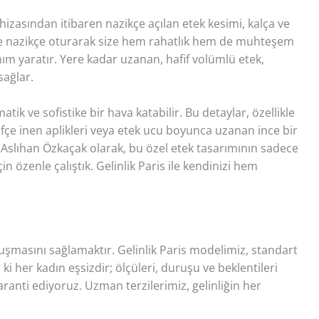
l hizasından itibaren nazikçe açılan etek kesimi, kalça ve
ze nazikçe oturarak size hem rahatlık hem de muhteşem
ınım yaratır. Yere kadar uzanan, hafif volümlü etek,
sağlar.
tik ve sofistike bir hava katabilir. Bu detaylar, özellikle
rifçe inen aplikleri veya etek ucu boyunca uzanan ince bir
. Aslıhan Özkaçak olarak, bu özel etek tasarımının sadece
zenle çalıştık. Gelinlik Paris ile kendinizi hem
vuşmasını sağlamaktır. Gelinlik Paris modelimiz, standart
i her kadın eşsizdir; ölçüleri, duruşu ve beklentileri
 garanti ediyoruz. Uzman terzilerimiz, gelinliğin her