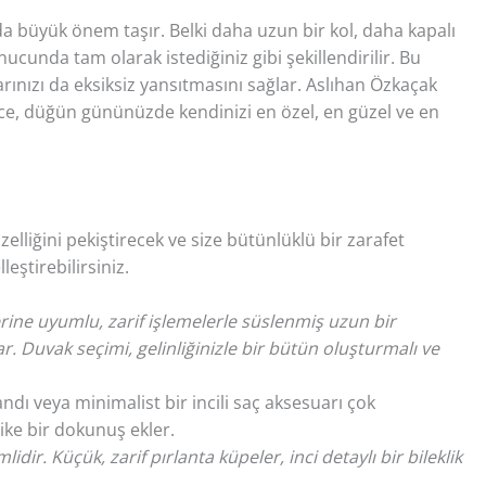
da büyük önem taşır. Belki daha uzun bir kol, daha kapalı
ucunda tam olarak istediğiniz gibi şekillendirilir. Bu
larınızı da eksiksiz yansıtmasını sağlar. Aslıhan Özkaçak
ece, düğün gününüzde kendinizi en özel, en güzel ve en
elliğini pekiştirecek ve size bütünlüklü bir zarafet
ştirebilirsiniz.
flerine uyumlu, zarif işlemelerle süslenmiş uzun bir
. Duvak seçimi, gelinliğinizle bir bütün oluşturmalı ve
bandı veya minimalist bir incili saç aksesuarı çok
ike bir dokunuş ekler.
ir. Küçük, zarif pırlanta küpeler, inci detaylı bir bileklik