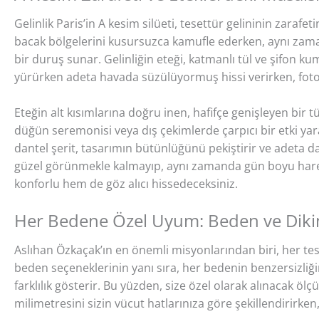
Gelinlik Paris’in A kesim silüeti, tesettür gelininin zarafe
bacak bölgelerini kusursuzca kamufle ederken, aynı zam
bir duruş sunar. Gelinliğin eteği, katmanlı tül ve şifon ku
yürürken adeta havada süzülüyormuş hissi verirken, fotoğ
Eteğin alt kısımlarına doğru inen, hafifçe genişleyen bir tü
düğün seremonisi veya dış çekimlerde çarpıcı bir etki yara
dantel şerit, tasarımın bütünlüğünü pekiştirir ve adeta d
güzel görünmekle kalmayıp, aynı zamanda gün boyu hareket
konforlu hem de göz alıcı hissedeceksiniz.
Her Bedene Özel Uyum: Beden ve Diki
Aslıhan Özkaçak’ın en önemli misyonlarından biri, her tes
beden seçeneklerinin yanı sıra, her bedenin benzersizliğin
farklılık gösterir. Bu yüzden, size özel olarak alınacak ölçü
milimetresini sizin vücut hatlarınıza göre şekillendirirken