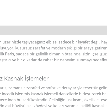
en üzerinizde taşıyacağınız elbise, sadece bir kıyafet değil, h
yuyor, kusursuz zarafet ve modern şıklığı bir araya getiren 
lik Paris
, sadece bir gelinlik olmanın ötesinde, sizin içsel gü
aştırıcı ve bir o kadar da rahat bir deneyim sunmayı hedefle
uz Kasnak İşlemeler
s, zamansız zarafeti ve sofistike detaylarıyla tesettür geli
ve incecik işlenmiş kasnak işlemeli dantellerle birleştirerek
nen bu zarif kesimdir. Gelinliğin üst kısmı, özellikle tesett
in asıl büyüsü ise, gövdeyi ve kolları saran el işçiliği kasnak 