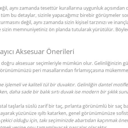
eğil, aynı zamanda tesettür kurallarına uygunluk açısından 
k; tüm bu detaylar, sizinle yapacağımız birebir görüşmeler son
turmasını değil, aynı zamanda sizin kişisel tarzınızı ve inanç
ve sizin memnuniyetiniz ön planda tutularak yürütülür. Böyl
ıcı Aksesuar Önerileri
ak, doğru aksesuar seçimleriyle mümkün olur. Gelinliğinizin güz
görünümünüzü peri masallarından fırlamışçasına mükemmelle
e işlemeli ve kaliteli tül bir duvaktır. Gelinliğin dantel moti
 daha sade bir balık sırtı duvak ise modern bir şıklık sunar
istal taşlarla süslü zarif bir taç, pırlanta görünümlü bir saç 
ayarak yüzünüze ışıltı katarken, genel görünümünüze sofist
çekici olduğu için, takı seçiminizde abartıdan kaçınmak önemlid
et etmek yerine onu tamamlayacak parçalar olacaktır.