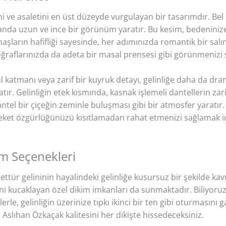
tini ve asaletini en üst düzeyde vurgulayan bir tasarımdır. Be
anda uzun ve ince bir görünüm yaratır. Bu kesim, bedenini
maşların hafifliği sayesinde, her adımınızda romantik bir sal
raflarınızda da adeta bir masal prensesi gibi görünmenizi 
l katmanı veya zarif bir kuyruk detayı, gelinliğe daha da drama
tır. Gelinliğin etek kısmında, kasnak işlemeli dantellerin za
antel bir çiçeğin zeminle buluşması gibi bir atmosfer yaratır
 özgürlüğünüzü kısıtlamadan rahat etmenizi sağlamak için ö
m Seçenekleri
ettür gelininin hayalindeki gelinliğe kusursuz bir şekilde ka
i kucaklayan özel dikim imkanları da sunmaktadır. Biliyoruz k
lerle, gelinliğin üzerinize tıpkı ikinci bir ten gibi oturmasını
, Aslıhan Özkaçak kalitesini her dikişte hissedeceksiniz.