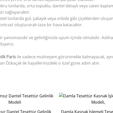
 tonlarda, orta topuklu, dantel detaylı veya saten kaplama z
 sağlayacaktır.
stel tonlarda gül, şakayık veya orkide gibi çiçeklerden oluşa
 kontrast oluşturarak taze bir hava katacaktır.
 bir yansımasıdır ve gelinliğinizle uyum içinde olmalıdır. As
duyarız.
lik Paris
ile sadece muhteşem görünmekle kalmayacak, aynı 
lıhan Özkaçak ile hayallerinizdeki o özel güne adım atın.
sız Dantel Tesettür Gelinlik
Damla Kasnak İşlemeli Teset