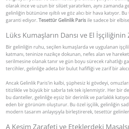
olarak ince ve uzun bir silüet yaratırken, aynı zamanda g
gelinliğin bütününe ışıltılı ve göz alıcı bir hava katıyor.
garanti ediyor.
Tesettür Gelinlik Paris
ile sadece bir elbis
Lüks Kumaşların Dansı ve El İşçiliğinin 
Bir gelinliğin ruhu, seçilen kumaşlarda ve uygulanan işçilikt
katmanı, teninize nazikçe dokunan, nefes alan ve hareket ö
serilmesine olanak tanır ve gün boyu sürecek rahatlığı gar
tercihler, gelinliğe adeta bir bulut hafifliği ve zarif bir akıcı
Ancak Gelinlik Paris’in kalbi, şüphesiz ki gövdeyi, omuzlar
titizlikle ve büyük bir sabırla tek tek işlenmiştir. Her bir 
bu danteller, gelinliğe eşsiz bir derinlik ve parlaklık kat
eden bir görünüm oluşturur. Bu özel işçilik, gelinliğin sa
modern tasarım anlayışıyla birleştirerek, tesettür gelinle
A Kesim Zarafeti ve Eteklerdeki Masals