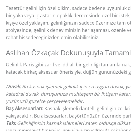
Tesettür gelini için özel dikim, sadece bedene uygunluk d
bir yaka veya iç astarın opaklık derecesinde özel bir iste
kişiye özel yaklaşım, gelinliğinizin sadece üzerinize tam o
atölyesinde, gelinlik deneyiminizin her aşaması, özenle 
rahat hissedeceğinizden emin olabilirsiniz.
Aslıhan Özkaçak Dokunuşuyla Tamamlay
Gelinlik Paris gibi zarif ve iddialı bir gelinliği tamamlam
katacak birkaç aksesuar önerisiyle, düğün gününüzdeki 
Duvak:
Bu kasnak işlemeli gelinlik için en uygun duvak, yin
katedral duvak, duruşunuza muhteşem bir ihtişam katarken,
yüzünüzü güzelce çerçevelemelidir.
Baş Aksesuarları:
Kasnak işlemeli dantelli gelinliğinize, kr
yakışacaktır. Bu aksesuarlar, başörtünüzün üzerinde parl
Takı:
Gelinliğinizin kasnak işlemeleri zaten oldukça dikkat 
veya minimalist bir kolye, gelinliğinizin ışıltısıyla rekab