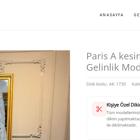
ANASAYFA
GE
Paris A kesi
Gelinlik Mod
Stok kodu:
AK 1730
Kat
Kişiye Özel Dik
Tüm modellerimizd
dikim yapılmaktadı
ile dikilmektedir.