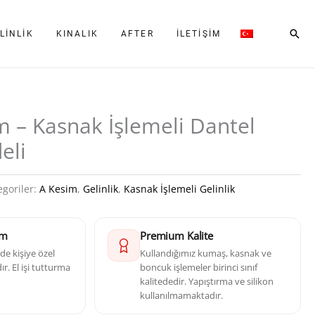
Ara
LINLIK
KINALIK
AFTER
İLETIŞIM
m – Kasnak İşlemeli Dantel
eli
egoriler:
A Kesim
,
Gelinlik
,
Kasnak İşlemeli Gelinlik
im
Premium Kalite
e kişiye özel
Kullandığımız kumaş, kasnak ve
r. El işi tutturma
boncuk işlemeler birinci sınıf
kalitededir. Yapıştırma ve silikon
kullanılmamaktadır.