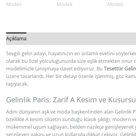
Açıklama
Sevgili gelin adayı, hayatınızın en anlamlı evetini söylerk
olarak bu özel yolculuğunuzda size eşlik etmekten onur du
modelimizle tanışmaya davet ediyoruz. Bu
Tesettür Gelin
üzere tasarlandı. Her bir detayı özenle işlenmiş, göz kam
taşıyacak.
Gelinlik Paris: Zarif A Kesim ve Kusurs
Adını dünyanın aşk ve moda başkentinden alan Gelinlik Pari
özellikle A kesim silüetin sunduğu klasik şıklığı, modern 
mükemmel uyum sağlayan, belden nazikçe genişleyerek yere i
sergileyen yakası ve uzun kollarıyla dikkat çekiyor. Gelinliğ