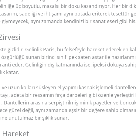
elinliğe üç boyutlu, masalsı bir doku kazandırıyor. Her bir d
 Bu tasarım, sadeliği ve ihtişamı aynı potada eriterek tesettü
e giymeyecek, aynı zamanda kendinizi bir sanat eseri gibi hi
Zirvesi
e gizlidir. Gelinlik Paris, bu felsefeyle hareket ederek en kali
zgürlüğü sunan birinci sınıf ipek saten astar ile hazırlanmış
anti eder. Gelinliğin dış katmanında ise, ipeksi dokuya sahip,
lık katar.
ı ve uzun kolları süsleyen el yapımı kasnak işlemeli danteller
detayı, adeta bir ressamın fırça darbeleri gibi özenle yerleştir
ıyor. Dantellerin arasına serpiştirilmiş minik payetler ve bonc
dece güzel değil, aynı zamanda eşsiz bir değere sahip olmasın
rine unutulmaz bir şıklık sunar.
ı Hareket