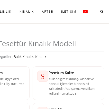
Ara
LINLIK
KINALIK
AFTER
İLETIŞIM
Tesettür Kınalık Modeli
egoriler:
Balık Kınalık
,
Kınalık
im
Premium Kalite
e kişiye özel
Kullandığımız kumaş, kasnak ve
r. El işi tutturma
boncuk işlemeler birinci sınıf
kalitededir. Yapıştırma ve silikon
kullanılmamaktadır.