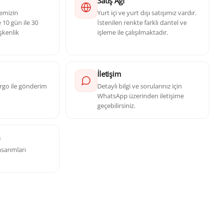
Satış Ağı
yemizin
Yurt içi ve yurt dışı satışımız vardır.
10 gün ile 30
İstenilen renkte farklı dantel ve
şkenlik
işleme ile çalışılmaktadır.
İletişim
kargo ile gönderim
Detaylı bilgi ve sorularınız için
WhatsApp üzerinden iletişime
geçebilirsiniz.
m
sarımları