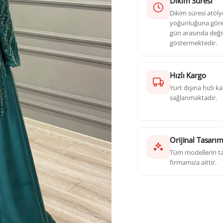
Dikim Süresi
Dikim süresi atöl
yoğunluğuna göre 
gün arasında deği
göstermektedir.
Hızlı Kargo
Yurt dışına hızlı 
sağlanmaktadır.
Orijinal Tasarı
Tüm modellerin ta
firmamıza aittir.