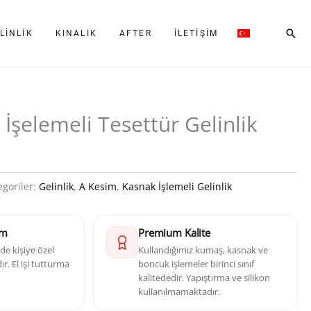
Ara
LINLIK
KINALIK
AFTER
İLETIŞIM
 İşelemeli Tesettür Gelinlik
egoriler:
Gelinlik
,
A Kesim
,
Kasnak İşlemeli Gelinlik
im
Premium Kalite
e kişiye özel
Kullandığımız kumaş, kasnak ve
r. El işi tutturma
boncuk işlemeler birinci sınıf
kalitededir. Yapıştırma ve silikon
kullanılmamaktadır.