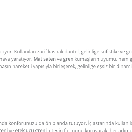
atıyor. Kullanılan zarif kasnak dantel, gelinliğe sofistike ve gö
 hava yaratıyor.
Mat saten
ve
gren
kumaşların uyumu, hem gö
şın hareketli yapısıyla birleşerek, gelinliğe eşsiz bir dinam
anda konforunuzu da ön planda tutuyor. İç astarında kullanı
reni
ve
etek ucu greni
, eteğin formunu koruyarak, her adımd