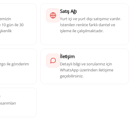
Satış Ağı
yemizin
Yurt içi ve yurt dışı satışımız vardır.
10 gün ile 30
İstenilen renkte farklı dantel ve
şkenlik
işleme ile çalışılmaktadır.
İletişim
kargo ile gönderim
Detaylı bilgi ve sorularınız için
WhatsApp üzerinden iletişime
geçebilirsiniz.
m
sarımları