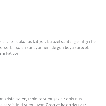
z alıcı bir dokunuş katıyor. Bu özel dantel, gelinliğin her
rsel bir şölen sunuyor hem de gün boyu sürecek
izm katıyor.
lan
kristal saten
, teninize yumuşak bir dokunuş
a zarafetinizi vurguluyor.
Grop
ve
balen
detayları,