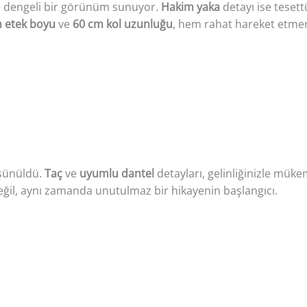
ve dengeli bir görünüm sunuyor.
Hakim yaka
detayı ise tesett
 etek boyu
ve
60 cm kol uzunluğu
, hem rahat hareket etme
üşünüldü.
Taç
ve
uyumlu dantel
detayları, gelinliğinizle müke
eğil, aynı zamanda unutulmaz bir hikayenin başlangıcı.