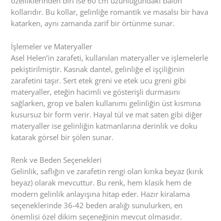
özelliklerinden biri ise 60 cm uzunluğundaki balon
kollarıdır. Bu kollar, gelinliğe romantik ve masalsı bir hava
katarken, aynı zamanda zarif bir örtünme sunar.
İşlemeler ve Materyaller
Asel Helen’in zarafeti, kullanılan materyaller ve işlemelerle
pekiştirilmiştir. Kasnak dantel, gelinliğe el işçiliğinin
zarafetini taşır. Sert etek greni ve etek ucu greni gibi
materyaller, eteğin hacimli ve gösterişli durmasını
sağlarken, grop ve balen kullanımı gelinliğin üst kısmına
kusursuz bir form verir. Hayal tül ve mat saten gibi diğer
materyaller ise gelinliğin katmanlarına derinlik ve doku
katarak görsel bir şölen sunar.
Renk ve Beden Seçenekleri
Gelinlik, saflığın ve zarafetin rengi olan kırıka beyaz (kırık
beyaz) olarak mevcuttur. Bu renk, hem klasik hem de
modern gelinlik anlayışına hitap eder. Hazır kiralama
seçeneklerinde 36-42 beden aralığı sunulurken, en
önemlisi özel dikim seçeneğinin mevcut olmasıdır.