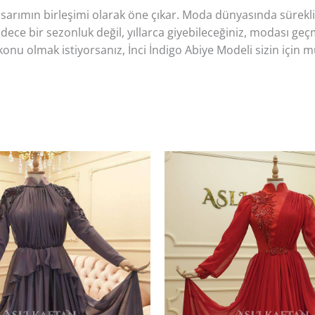
 tasarımın birleşimi olarak öne çıkar. Moda dünyasında sürekl
sadece bir sezonluk değil, yıllarca giyebileceğiniz, modası ge
onu olmak istiyorsanız, İnci İndigo Abiye Modeli sizin için m