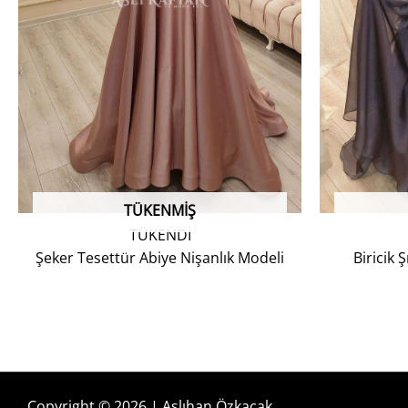
TÜKENMIŞ
TÜKENDİ
Şeker Tesettür Abiye Nişanlık Modeli
Biricik 
Copyright © 2026 | Aslıhan Özkaçak