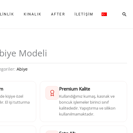
Ara
LINLIK
KINALIK
AFTER
İLETIŞIM
Abiye Modeli
egoriler:
Abiye
im
Premium Kalite
e kişiye özel
Kullandığımız kumaş, kasnak ve
r. El işi tutturma
boncuk işlemeler birinci sınıf
kalitededir. Yapıştırma ve silikon
kullanılmamaktadır.