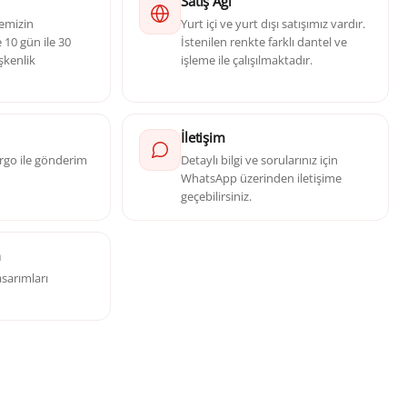
Satış Ağı
yemizin
Yurt içi ve yurt dışı satışımız vardır.
10 gün ile 30
İstenilen renkte farklı dantel ve
şkenlik
işleme ile çalışılmaktadır.
İletişim
kargo ile gönderim
Detaylı bilgi ve sorularınız için
WhatsApp üzerinden iletişime
geçebilirsiniz.
m
sarımları