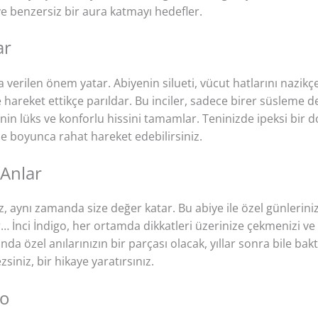
ve benzersiz bir aura katmayı hedefler.
ar
a verilen önem yatar. Abiyenin silueti, vücut hatlarını nazikçe 
r ve hareket ettikçe parıldar. Bu inciler, sadece birer süsleme
in lüks ve konforlu hissini tamamlar. Teninizde ipeksi bir 
e boyunca rahat hareket edebilirsiniz.
 Anlar
 aynı zamanda size değer katar. Bu abiye ile özel günlerini
r… İnci İndigo, her ortamda dikkatleri üzerinize çekmenizi v
a özel anılarınızın bir parçası olacak, yıllar sonra bile bak
zsiniz, bir hikaye yaratırsınız.
go