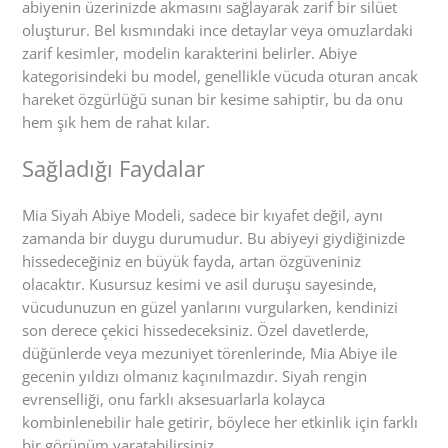
abiyenin üzerinizde akmasını sağlayarak zarif bir silüet
oluşturur. Bel kısmındaki ince detaylar veya omuzlardaki
zarif kesimler, modelin karakterini belirler. Abiye
kategorisindeki bu model, genellikle vücuda oturan ancak
hareket özgürlüğü sunan bir kesime sahiptir, bu da onu
hem şık hem de rahat kılar.
Sağladığı Faydalar
Mia Siyah Abiye Modeli, sadece bir kıyafet değil, aynı
zamanda bir duygu durumudur. Bu abiyeyi giydiğinizde
hissedeceğiniz en büyük fayda, artan özgüveniniz
olacaktır. Kusursuz kesimi ve asil duruşu sayesinde,
vücudunuzun en güzel yanlarını vurgularken, kendinizi
son derece çekici hissedeceksiniz. Özel davetlerde,
düğünlerde veya mezuniyet törenlerinde, Mia Abiye ile
gecenin yıldızı olmanız kaçınılmazdır. Siyah rengin
evrenselliği, onu farklı aksesuarlarla kolayca
kombinlenebilir hale getirir, böylece her etkinlik için farklı
bir görünüm yaratabilirsiniz.